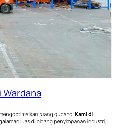
ri Wardana
uk mengoptimalkan ruang gudang.
Kami di
galaman luas di bidang penyimpanan industri,