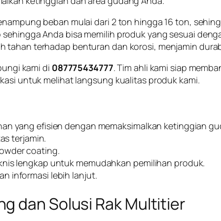
malkan ketinggian dan area gudang Anda.
menampung beban mulai dari 2 ton hingga 16 ton, sehin
p
sehingga Anda bisa memilih produk yang sesuai deng
bih tahan terhadap benturan dan korosi, menjamin durab
bungi kami di
087775434777
. Tim ahli kami siap mem
kasi untuk melihat langsung kualitas produk kami.
anan yang efisien dengan memaksimalkan ketinggian gu
as terjamin.
owder coating.
eknis lengkap untuk memudahkan pemilihan produk.
 informasi lebih lanjut.
g dan Solusi Rak Multitier