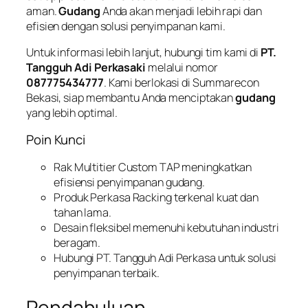
aman.
Gudang
Anda akan menjadi lebih rapi dan
efisien dengan solusi penyimpanan kami.
Untuk informasi lebih lanjut, hubungi tim kami di
PT.
Tangguh Adi Perkasaki
melalui nomor
087775434777
. Kami berlokasi di Summarecon
Bekasi, siap membantu Anda menciptakan
gudang
yang lebih optimal.
Poin Kunci
Rak Multitier Custom TAP meningkatkan
efisiensi penyimpanan gudang.
Produk Perkasa Racking terkenal kuat dan
tahan lama.
Desain fleksibel memenuhi kebutuhan industri
beragam.
Hubungi PT. Tangguh Adi Perkasa untuk solusi
penyimpanan terbaik.
Pendahuluan