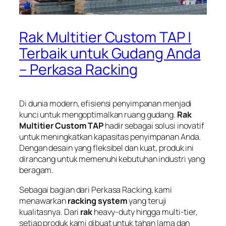
Rak Multitier Custom TAP |
Terbaik untuk Gudang Anda
– Perkasa Racking
Di dunia modern, efisiensi penyimpanan menjadi
kunci untuk mengoptimalkan ruang gudang.
Rak
Multitier Custom TAP
hadir sebagai solusi inovatif
untuk meningkatkan kapasitas penyimpanan Anda.
Dengan desain yang fleksibel dan kuat, produk ini
dirancang untuk memenuhi kebutuhan industri yang
beragam.
Sebagai bagian dari
Perkasa Racking
, kami
menawarkan
racking system
yang teruji
kualitasnya. Dari
rak
heavy-duty hingga multi-tier,
setiap produk kami dibuat untuk tahan lama dan