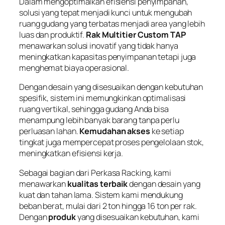
Dalam mengoptimalkan efisiensi penyimpanan,
solusi yang tepat menjadi kunci untuk mengubah
ruang gudang yang terbatas menjadi area yang lebih
luas dan produktif.
Rak Multitier Custom TAP
menawarkan solusi inovatif yang tidak hanya
meningkatkan kapasitas penyimpanan tetapi juga
menghemat biaya operasional.
Dengan desain yang disesuaikan dengan kebutuhan
spesifik, sistem ini memungkinkan optimalisasi
ruang vertikal, sehingga gudang Anda bisa
menampung lebih banyak barang tanpa perlu
perluasan lahan.
Kemudahan akses
ke setiap
tingkat juga mempercepat proses pengelolaan stok,
meningkatkan efisiensi kerja.
Sebagai bagian dari
Perkasa Racking
, kami
menawarkan
kualitas terbaik
dengan desain yang
kuat dan tahan lama. Sistem kami mendukung
beban berat, mulai dari 2 ton hingga 16 ton per rak.
Dengan
produk
yang disesuaikan kebutuhan, kami