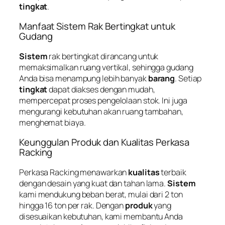
tingkat
.
Manfaat Sistem Rak Bertingkat untuk
Gudang
Sistem
rak bertingkat dirancang untuk
memaksimalkan ruang vertikal, sehingga gudang
Anda bisa menampung lebih banyak
barang
. Setiap
tingkat
dapat diakses dengan mudah,
mempercepat proses pengelolaan stok. Ini juga
mengurangi kebutuhan akan ruang tambahan,
menghemat biaya.
Keunggulan Produk dan Kualitas Perkasa
Racking
Perkasa Racking menawarkan
kualitas
terbaik
dengan desain yang kuat dan tahan lama.
Sistem
kami mendukung beban berat, mulai dari 2 ton
hingga 16 ton per rak. Dengan
produk
yang
disesuaikan kebutuhan, kami membantu Anda