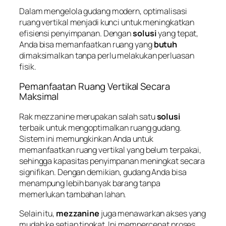
Dalam mengelola gudang modern, optimalisasi
ruang vertikal menjadi kunci untuk meningkatkan
efisiensi penyimpanan. Dengan
solusi
yang tepat,
Anda bisa memanfaatkan ruang yang
butuh
dimaksimalkan tanpa perlu melakukan perluasan
fisik.
Pemanfaatan Ruang Vertikal Secara
Maksimal
Rak
mezzanine
merupakan salah satu
solusi
terbaik untuk mengoptimalkan ruang gudang.
Sistem ini memungkinkan Anda untuk
memanfaatkan ruang vertikal yang belum terpakai,
sehingga kapasitas penyimpanan meningkat secara
signifikan. Dengan demikian, gudang Anda bisa
menampung lebih banyak barang tanpa
memerlukan tambahan lahan.
Selain itu,
mezzanine
juga menawarkan akses yang
mudah ke setiap tingkat. Ini mempercepat proses