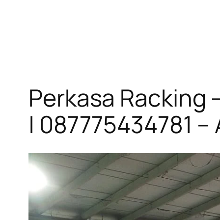
Skip
to
content
Perkasa Racking –
| 087775434781 –